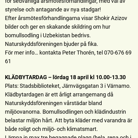
för sedvanliga årsmötesförhandlingar, med val av
styrelse och antagande av nya stadgar!
Efter årsmötesförhandlingarna visar Shokir Azizov
bilder och ger en skakande skildring om hur
bomullsodling i Uzbekistan bedrivs.
Naturskyddsföreningen bjuder på fika.
För mer info… kontakta Peter Thorén, tel 070-676 69
61
KLÄDBYTARDAG – lördag 18 april kl 10.00-13.30
Plats: Stadsbiblioteket, Järnvägsgatan 3 i Värnamo.
Klädbytardagen är ett årligt arrangemang då
Naturskyddsföreningen vårstädar bland
miljöovanorna. Bomullsodlingen och klädindustrin
belastar miljön hårt. Att byta kläder med varandra är
både roligt och miljö- och klimatsmart.
Lämna in max tre begagnade plagg (hela, rena och i