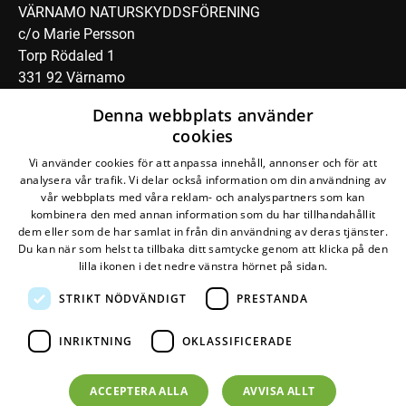
VÄRNAMO NATURSKYDDSFÖRENING
c/o Marie Persson
Torp Rödaled 1
331 92 Värnamo
Denna webbplats använder
Maila oss
cookies
Vi använder cookies för att anpassa innehåll, annonser och för att
Följ oss
analysera vår trafik. Vi delar också information om din användning av
vår webbplats med våra reklam- och analyspartners som kan
kombinera den med annan information som du har tillhandahållit
dem eller som de har samlat in från din användning av deras tjänster.
Du kan när som helst ta tillbaka ditt samtycke genom att klicka på den
lilla ikonen i det nedre vänstra hörnet på sidan.
STRIKT NÖDVÄNDIGT
PRESTANDA
Den här webbplatsen drivs av
Glesys AB
med
Bra
Miljöval-märkt
el från
Falkenberg Energi
INRIKTNING
OKLASSIFICERADE
©
2026
Naturskyddsföreningen
Om personuppgifter
ACCEPTERA ALLA
AVVISA ALLT