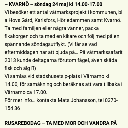
– KVARNÖ – söndag 24 maj kl 14.00-17.00
Vi besöker ett antal våtmarksprojekt i kommunen, bl
a Hovs Gård, Karlsfors, Hörledammen samt Kvarnö.
Ta med familjen eller några vänner, packa
fikakorgen och ta med en kikare och följ med på en
spännande söndagsutflykt. (Vi får se vad
eftermiddagen har att bjuda på… På våtmarkssafarit
2013 kunde deltagarna förutom fågel, även skåda
fisk och älg )
Vi samlas vid stadshusets p-plats i Värnamo kl
14.00, för samåkning och beräknas att vara tillbaka i
Värnamo ca 17.00.
För mer info… kontakta Mats Johansson, tel 0370-
154 36
RUSAREBODAG – TA MED MOR OCH VANDRA PÅ